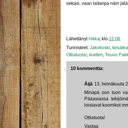
sekasi, vaan laitanpa näin jäl
Lähettänyt
hikkaj
klo
12.06
Tunnisteet:
Jakokoski
,
kesäteat
Ottiatuota!
,
teatteri
,
Teuvo Pak
10 kommenttia:
Äijä
13. heinäkuuta 
Minäpä oon tuon var
Pääasiassa tekijöin
loistavat koomikot mm
Ottiatuota!
Vastaa