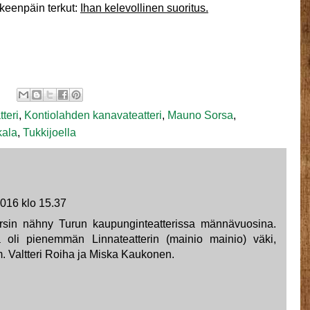
äkeenpäin terkut:
Ihan kelevollinen suoritus.
teri
,
Kontiolahden kanavateatteri
,
Mauno Sorsa
,
kala
,
Tukkijoella
2016 klo 15.37
sin nähny Turun kaupunginteatterissa männävuosina.
ä oli pienemmän Linnateatterin (mainio mainio) väki,
. Valtteri Roiha ja Miska Kaukonen.