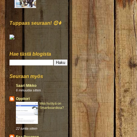
Tuppaas seuraan! 😊🠟
Hae tästä blogista
Seuraan myös
Saari Mikko
6 minuuttia sitten
Oppitori
Mitä hyötyä on
Smartboardista?
22 tuntia sitten