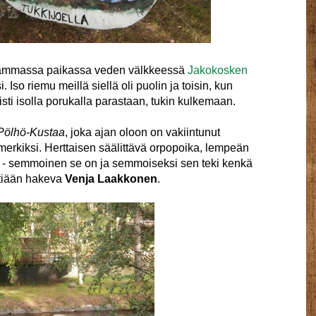
eammassa paikassa veden välkkeessä
Jakokosken
i. Iso riemu meillä siellä oli puolin ja toisin, kun
sti isolla porukalla parastaan, tukin kulkemaan.
Pölhö-Kustaa
, joka ajan oloon on vakiintunut
erkiksi. Herttaisen säälittävä orpopoika, lempeän
 - semmoinen se on ja semmoiseksi sen teki kenkä
äitiään hakeva
Venja Laakkonen
.