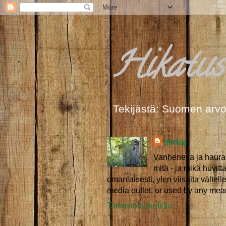
Hikatust
Tekijästä: Suomen arvo
hikkaj
Vanheneva ja haurast
mitä - ja mikä huvit
omanlaisesti, ylen viisaita vältell
media outlet, or used by any mean
Tarkastele profiilia