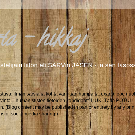
a - hikkaj
stelijain liiton eli SARVin JÄSEN - ja sen tas
uva: ilman sarvia ja kohta varmaan hampaita; exänä: ope (luokan
tavinta = humanististen tieteiden kandidaatti HUK. Tällä POTULLA
en. (Blog content may be published in part or entirety by any print
s of social media sharing.)