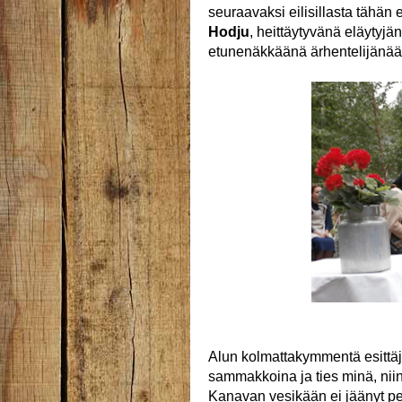
seuraavaksi eilisillasta tähän e
Hodju
, heittäytyvänä eläytyjä
etunenäkkäänä ärhentelijänä
Alun kolmattakymmentä esittäjä
sammakkoina ja ties minä, niin 
Kanavan vesikään ei jäänyt pelk