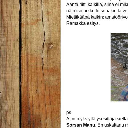
Ääntä riitti kaikilla, siinä ei m
näin iso urkko toisenakin talv
Miettikääpä kaikin: amatöörivo
Ramakka esitys.
ps
Ai niin yks yllätysesittäjä sie
Sorsan Manu
. En uskaltanu m