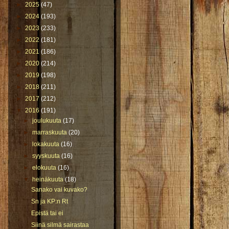
►
2025
(47)
►
2024
(193)
►
2023
(233)
►
2022
(181)
►
2021
(186)
►
2020
(214)
►
2019
(198)
►
2018
(211)
►
2017
(212)
▼
2016
(191)
►
joulukuuta
(17)
►
marraskuuta
(20)
►
lokakuuta
(16)
►
syyskuuta
(16)
►
elokuuta
(16)
▼
heinäkuuta
(18)
Sanako vai kuvako?
Sn ja KP:n Rt
Epistä tai ei
Siinä silmä sairastaa