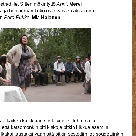
stradille. Sitten mökintyttö
Anni
,
Mervi
nä ja heti perään koko uskovaisten akkakööri
än
Poro-Pirkko
,
Mia Halonen
.
ä kaiken kaikkiaan siellä vilisteli lehminä ja
että katsomonkin piti kiskoja pitkin liikkua asemiin.
äksi taustaksi vaan sitä pitkin sestottiin jos soudettiinkin.