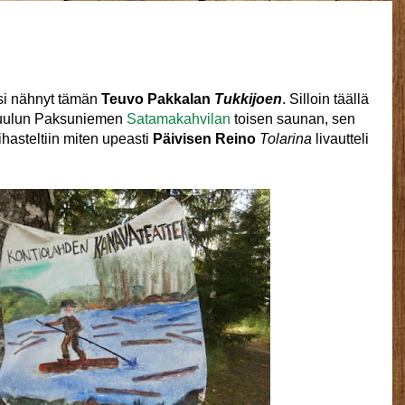
si nähnyt tämän
Teuvo Pakkalan
Tukkijoen
. Silloin täällä
nkuulun Paksuniemen
Satamakahvilan
toisen saunan, sen
ihasteltiin miten upeasti
Päivisen Reino
Tolarina
livautteli