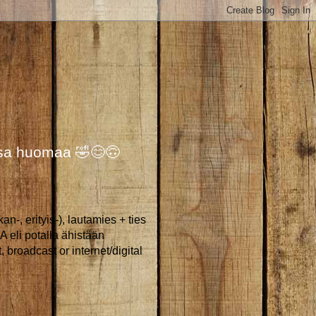
ossa huomaa 🤣😊🙃
-, erityis-), lautamies + ties
 eli potalla ähistään
, broadcast or internet/digital