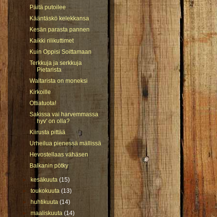
Päitä putoilee
Kääntäskö kelekkansa
Kesän parasta pannen
Kaikki rilikuttimet
Kuin Oppisi Soittamaan
Terkkuja ja serkkuja
Pietarista
Waltarista on moneksi
Kirkoille
Ottiatuota!
Sakissa vai harvemmassa
hyv' on olla?
Kiirusta pittää
Urheilua pienessä mällissä
Hevostellaas vähäsen
Balkanin pötky
►
kesäkuuta
(15)
►
toukokuuta
(13)
►
huhtikuuta
(14)
►
maaliskuuta
(14)