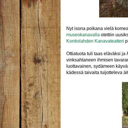
Nyt isona poikana vielä kom
museokanavalla
otettiin uusiks
Kontiolahden Kanavateatteri
pi
Ottiatuota tuli taas eläväksi ja
vinksahtaneen ihmisen tavaram
luottavainen, sydämeen käyvä
kädessä taivaita tuijotteleva 