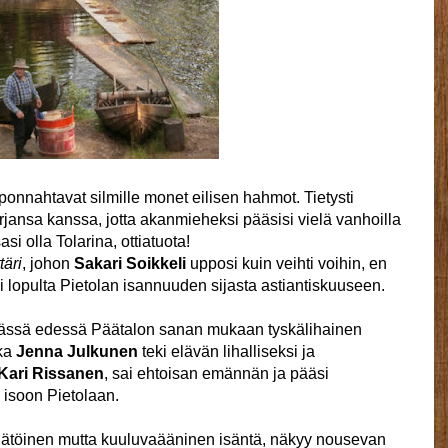
onnahtavat silmille monet eilisen hahmot. Tietysti
irjansa kanssa, jotta akanmieheksi pääsisi vielä vanhoilla
si olla Tolarina, ottiatuota!
täri
, johon
Sakari Soikkeli
upposi kuin veihti voihin, en
 lopulta Pietolan isannuuden sijasta astiantiskuuseen.
 tässä edessä Päätalon sanan mukaan tyskälihainen
nka
Jenna Julkunen
teki elävän lihalliseksi ja
Kari Rissanen
, sai ehtoisan emännän ja pääsi
isoon Pietolaan.
hätöinen mutta kuuluvaääninen isäntä, näkyy nousevan