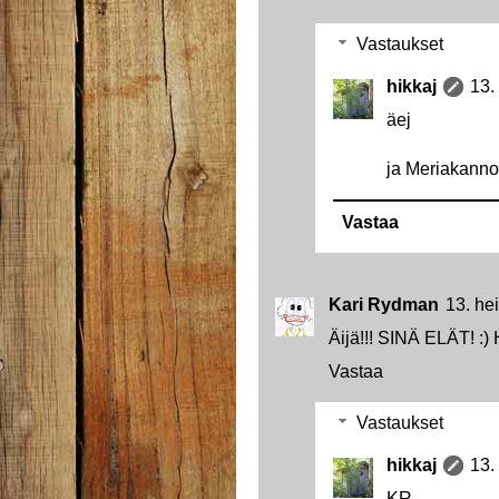
Vastaukset
hikkaj
13.
äej
ja Meriakanno
Vastaa
Kari Rydman
13. he
Äijä!!! SINÄ ELÄT! :)
Vastaa
Vastaukset
hikkaj
13.
KR