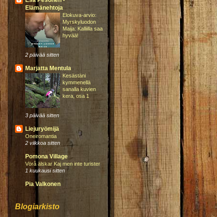
Esa Pesonen -
Elämänehtoja
Elokuva-arvio:
Myrskyluodon
Maija: Kalliilla saa
hyvää!
2 päivää sitten
Marjatta Mentula
Kesästäni
kymmenellä
sanalla kuvien
kera, osa 1
3 päivää sitten
Liejuryömijä
Oneiromantia
2 viikkoa sitten
Pomona Village
Vörå älskar Kaj men inte turister
1 kuukausi sitten
Pia Valkonen
Blogiarkisto