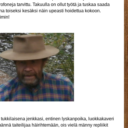
ikrofoneja tarvittu. Takuulla on ollut työtä ja tuskaa saada
ena toiseksi kesäksi näin upeasti hoidettua kokoon.
imin!
llä tukkilaisena jenkkasi, entinen lyskanpoika, luokkakaveri
ännä taiteilijaa häirihtemään, ois vielä männy repliikit