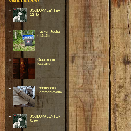
viikkomoinen
JOULUKALENTERI
12. to
Pusken Joelia
etiäpäin
Oppi ojaan
kaatanut
Robinsonia
Lemmenlavalla
JOULUKALENTERI
6. pe