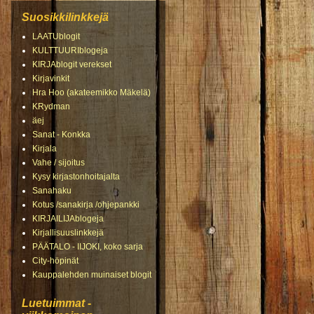
Suosikkilinkkejä
LAATUblogit
KULTTUURIblogeja
KIRJAblogit verekset
Kirjavinkit
Hra Hoo (akateemikko Mäkelä)
KRydman
äej
Sanat - Konkka
Kirjala
Vahe / sijoitus
Kysy kirjastonhoitajalta
Sanahaku
Kotus /sanakirja /ohjepankki
KIRJAILIJAblogeja
Kirjallisuuslinkkejä
PÄÄTALO - IIJOKI, koko sarja
City-höpinät
Kauppalehden muinaiset blogit
Luetuimmat -