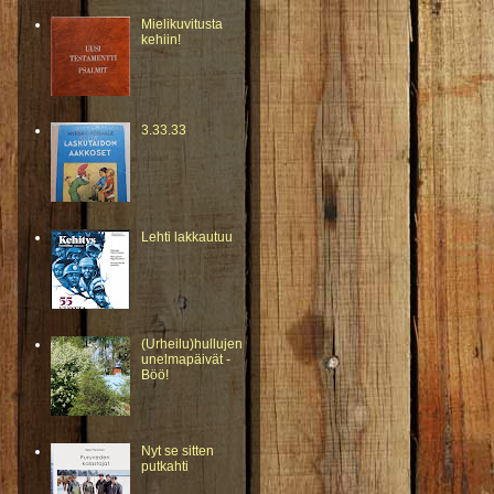
Mielikuvitusta
kehiin!
3.33.33
Lehti lakkautuu
(Urheilu)hullujen
unelmapäivät -
Böö!
Nyt se sitten
putkahti