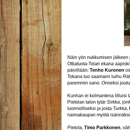
Näin yön nukkumisen jälkeen p
Ottiatuota-Tolari ekana aapisk
päivillään;
Tenho Kuronen
osa
Tokana tuo saamarin luihu
Rät
paremmin sano. Onneksi joutui
Kunhan ei kolmantena lilluisi
Pietolan talon tytär
Sirkka
, jo
luonnolliseksi ja josta
Turkka
,
naimakaupan myötä isännäksi 
Pietola
,
Timo Parkkonen
, vä