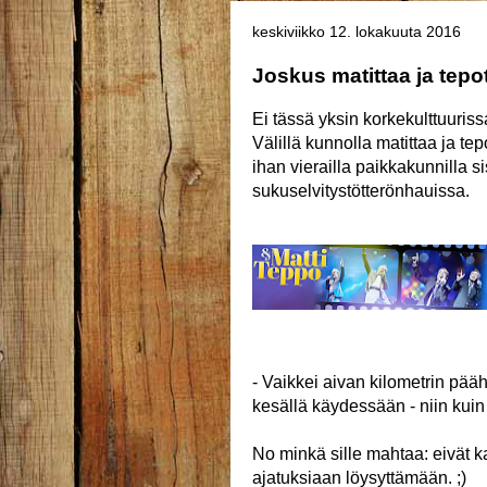
keskiviikko 12. lokakuuta 2016
Joskus matittaa ja tepo
Ei tässä yksin korkekulttuuris
Välillä kunnolla matittaa ja te
ihan vierailla paikkakunnilla 
sukuselvitystötterönhauissa.
- Vaikkei aivan kilometrin pää
kesällä käydessään - niin kuin
No minkä sille mahtaa: eivät kai
ajatuksiaan löysyttämään. ;)