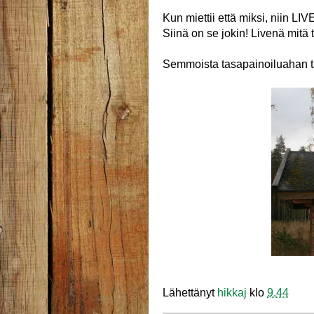
Kun miettii että miksi, niin LIV
Siinä on se jokin! Livenä mitä 
Semmoista tasapainoiluahan täm
Lähettänyt
hikkaj
klo
9.44