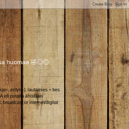
ossa huomaa 🤣😊🙃
-, erityis-), lautamies + ties
 eli potalla ähistään
, broadcast or internet/digital