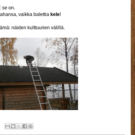
E se on.
tahansa, vaikka balettia
kele
!
ä: näiden kulttuurien välillä.