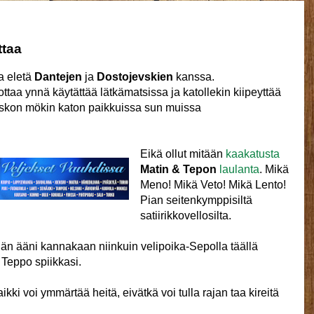
ttaa
sa eletä
Dantejen
ja
Dostojevskien
kanssa.
pottaa ynnä käytättää lätkämatsissa ja katollekin kiipeyttää
siskon mökin katon paikkuissa sun muissa
Eikä ollut mitään
kaakatusta
Matin & Tepon
laulanta
. Mikä
Meno! Mikä Veto! Mikä Lento!
Pian seitenkymppisiltä
satiirikkovellosilta.
hän ääni kannakaan niinkuin velipoika-Sepolla täällä
 Teppo spiikkasi.
kki voi ymmärtää heitä, eivätkä voi tulla rajan taa kireitä