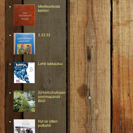
Mielikuvitusta
kehiin!
3.33.33
Lehti lakkautuu
(Urheilu)hullujen
unelmapäivät -
Böö!
Nyt se sitten
putkahti