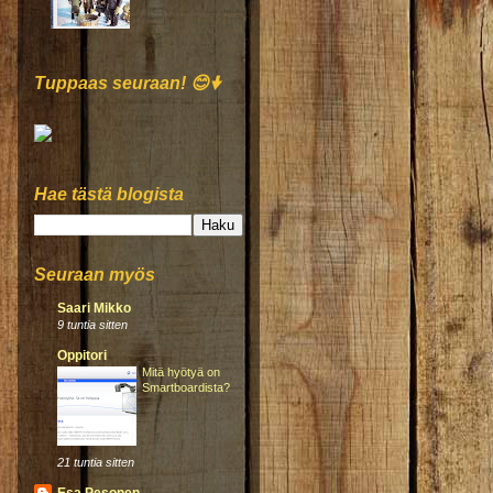
Tuppaas seuraan! 😊🠟
Hae tästä blogista
Seuraan myös
Saari Mikko
9 tuntia sitten
Oppitori
Mitä hyötyä on
Smartboardista?
21 tuntia sitten