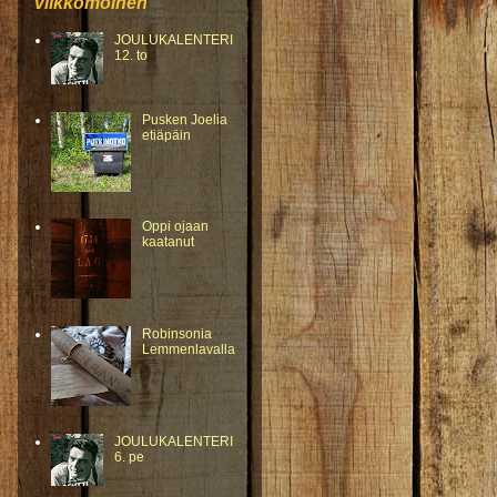
viikkomoinen
JOULUKALENTERI
12. to
Pusken Joelia
etiäpäin
Oppi ojaan
kaatanut
Robinsonia
Lemmenlavalla
JOULUKALENTERI
6. pe