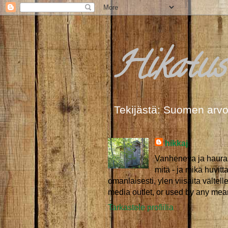
Hikatust
Tekijästä: Suomen arvo
hikkaj
Vanheneva ja haurast
mitä - ja mikä huvit
omanlaisesti, ylen viisaita vältell
media outlet, or used by any mean
Tarkastele profiilia