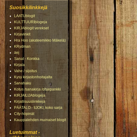
Suosikkilinkkejä
LAATUblogit
KULTTUURIblogeja
KIRJAblogit verekset
Kirjavinkit
Hra Hoo (akateemikko Mäkelä)
KRydman
äej
Sanat - Konkka
Kirjala
Vahe / sijoitus
Kysy kirjastonhoitajalta
Sanahaku
Kotus /sanakirja /ohjepankki
KIRJAILIJAblogeja
Kirjallisuuslinkkejä
PÄÄTALO - IIJOKI, koko sarja
City-höpinät
Kauppalehden muinaiset blogit
Luetuimmat -