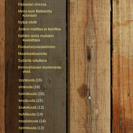
Pääasian ohessa
Meno kuin Balkanilla
kuunaan
Nytpä otsitti
Joskus matittaa ja tepottaa
Nähtiin siellä muitakin
kaakattajia
Punkaharjulaiskielinen
Maankaatoasioita
Sydäntä satuttava
Ihmisvähäisen kuolemasta
vielä
►
syyskuuta
(16)
►
elokuuta
(16)
►
heinäkuuta
(18)
►
kesäkuuta
(15)
►
toukokuuta
(13)
►
huhtikuuta
(14)
►
maaliskuuta
(14)
►
helmikuuta
(13)