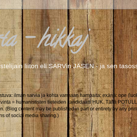
a - hikkaj
stelijain liiton eli SARVin JÄSEN - ja sen tas
uva: ilman sarvia ja kohta varmaan hampaita; exänä: ope (luokan
tavinta = humanististen tieteiden kandidaatti HUK. Tällä POTULLA
en. (Blog content may be published in part or entirety by any print
s of social media sharing.)