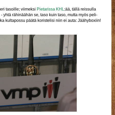
ri tasoille; viimeksi
Pietarissa KHL
:ää, tällä reissulla
 - yhtä rähinäähän se, taso kuin taso, mutta myös peli-
nka kultapossu päätä koristelisi niin ei auta: Jäähyboxiin!