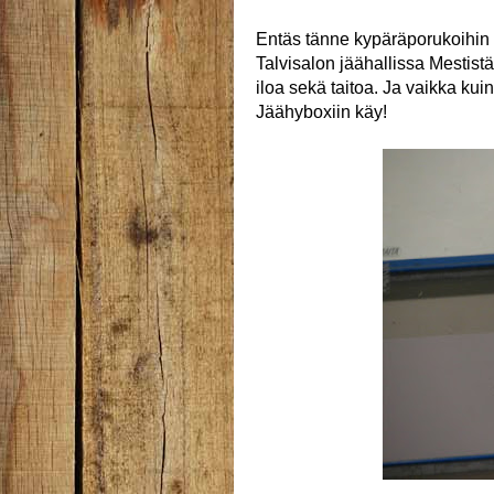
Entäs tänne kypäräporukoihin e
Talvisalon jäähallissa Mestistä
iloa sekä taitoa. Ja vaikka kui
Jäähyboxiin käy!