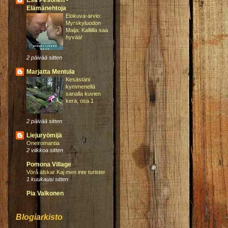
Esa Pesonen -
Elämänehtoja
Elokuva-arvio:
Myrskyluodon
Maija: Kalliilla saa
hyvää!
2 päivää sitten
Marjatta Mentula
Kesästäni
kymmenellä
sanalla kuvien
kera, osa 1
2 päivää sitten
Liejuryömijä
Oneiromantia
2 viikkoa sitten
Pomona Village
Vörå älskar Kaj men inte turister
1 kuukausi sitten
Pia Valkonen
Blogiarkisto