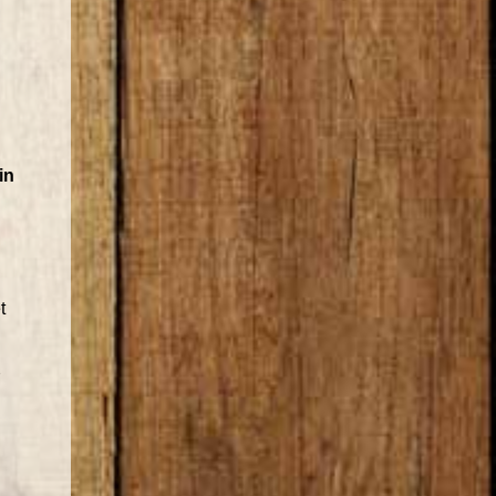
in
t
n