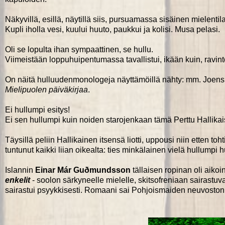
Näkyvillä, esillä, näytillä siis, pursuamassa sisäinen mielentila
Kupli iholla vesi, kuului huuto, paukkui ja kolisi. Musa pelasi.
Oli se lopulta ihan sympaattinen, se hullu.
Viimeistään loppuhuipentumassa tavallistui, ikään kuin, ravint
On näitä hulluudenmonologeja näyttämöillä nähty: mm. Joen
Mielipuolen päiväkirjaa
.
Ei hullumpi esitys!
Ei sen hullumpi kuin noiden starojenkaan tämä Perttu Hallikais
Täysillä peliin Hallikainen itsensä liotti, uppousi niin etten t
tuntunut kaikki liian oikealta: ties minkälainen vielä hullumpi hu
Islannin
Einar Már Guðmundsson
tällaisen ropinan oli aikoi
enkelit
- soolon särkyneelle mielelle, skitsofreniaan sairastuvan
sairastui psyykkisesti. Romaani sai Pohjoismaiden neuvoston