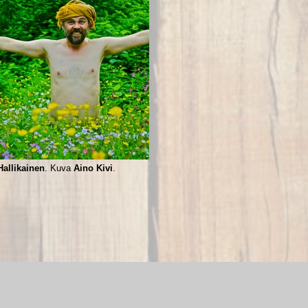
Hallikainen
. Kuva
Aino Kivi
.