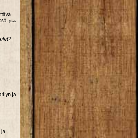
ttävä
issä.
(Kola
tulet?
arilyn ja
 ja