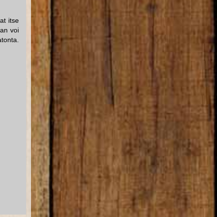
at itse
an voi
atonta.