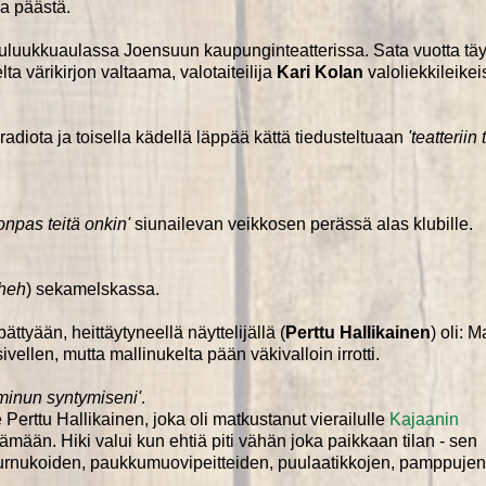
la päästä.
puluukkuaulassa Joensuun kaupunginteatterissa. Sata vuotta täy
ta värikirjon valtaama, valotaiteilija
Kari Kolan
valoliekkileike
adiota ja toisella kädellä läppää kättä tiedusteltuaan
'teatteriin 
onpas teitä onkin'
siunailevan veikkosen perässä alas klubille.
heh
) sekamelskassa.
ättyään, heittäytyneellä näyttelijällä (
Perttu Hallikainen
) oli: M
ivellen, mutta mallinukelta pään väkivalloin irrotti.
 minun syntymiseni'
.
Perttu Hallikainen, joka oli matkustanut vierailulle
Kajaanin
mään. Hiki valui kun ehtiä piti vähän joka paikkaan tilan - sen
purnukoiden, paukkumuovipeitteiden, puulaatikkojen, pamppujen