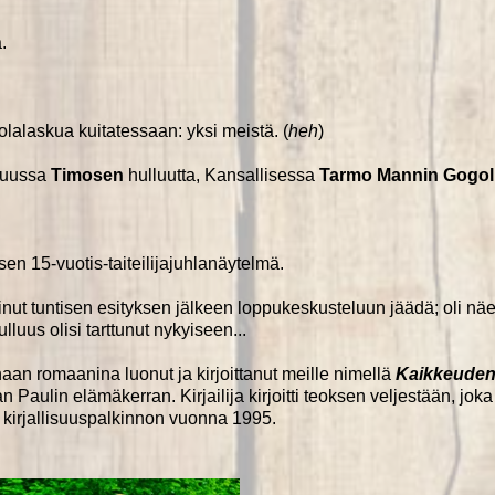
.
olalaskua kuitatessaan: yksi meistä. (
heh
)
suussa
Timosen
hulluutta, Kansallisessa
Tarmo Mannin
Gogol
en 15-vuotis-taiteilijajuhlanäytelmä.
ohtinut tuntisen esityksen jälkeen loppukeskusteluun jäädä; oli näe
lluus olisi tarttunut nykyiseen...
naan romaanina luonut ja kirjoittanut meille nimellä
Kaikkeude
 Paulin elämäkerran. Kirjailija kirjoitti teoksen veljestään, joka
 kirjallisuuspalkinnon vuonna 1995.