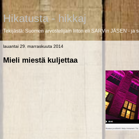
Hikatusta - hikkaj
Tekijästä: Suomen arvostelijain liiton eli SARVin JÄSEN - j
lauantai 29. marraskuuta 2014
Mieli miestä kuljettaa