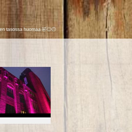
a sen tasossa huomaa 🤣😊🙃