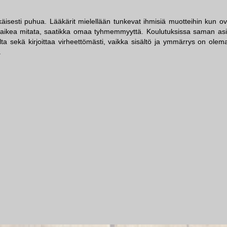
käisesti puhua. Lääkärit mielellään tunkevat ihmisiä muotteihin kun ov
 vaikea mitata, saatikka omaa tyhmemmyyttä. Koulutuksissa saman asi
ta sekä kirjoittaa virheettömästi, vaikka sisältö ja ymmärrys on olem
.