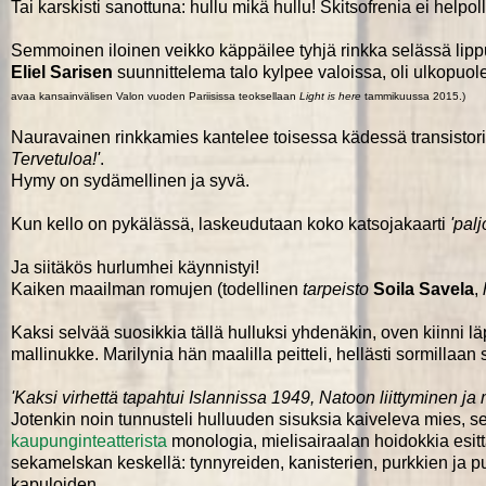
Tai karskisti sanottuna: hullu mikä hullu! Skitsofrenia ei helpol
Semmoinen iloinen veikko käppäilee tyhjä rinkka selässä lip
Eliel Sarisen
suunnittelema talo kylpee valoissa, oli ulkopuolel
avaa kansainvälisen Valon vuoden Pariisissa teoksellaan
Light is here
tammikuussa 2015.)
Nauravainen rinkkamies kantelee toisessa kädessä transistorir
Tervetuloa!'
.
Hymy on sydämellinen ja syvä.
Kun kello on pykälässä, laskeudutaan koko katsojakaarti
'palj
Ja siitäkös hurlumhei käynnistyi!
Kaiken maailman romujen (todellinen
tarpeisto
Soila Savela
,
Kaksi selvää suosikkia tällä hulluksi yhdenäkin, oven kiinni läp
mallinukke. Marilynia hän maalilla peitteli, hellästi sormillaan s
'Kaksi virhettä tapahtui Islannissa 1949, Natoon liittyminen ja
Jotenkin noin tunnusteli hulluuden sisuksia kaiveleva mies, se 
kaupunginteatterista
monologia, mielisairaalan hoidokkia esittä
sekamelskan keskellä: tynnyreiden, kanisterien, purkkien ja 
kapuloiden.